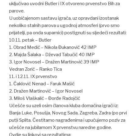
uključivao uvodni Butler i IX otvoreno prvenstvo Bih za
parove.
U uobičajenom sastavu igrača, uz opravdani izostanak
nekoliko stalnih parova u ugodnoj atmosferi (prvo smo
prijatelji, pa onda suparnici) postignuti su sljedeći rezultati:
10.11. petak – Butler
1. Obrad Medić – Nikola Đukanović 42 IMP
2. Majda Šalaka – Dževad Tabučić 40 IMP
3. Igor Novosel – Dražen Martinović 39 IMP
Vedran Zorić – Ranko Tica
11. i 12.11. IX prvenstvo
1. Ćaklović Nenad – Faruk Mašić
2. Dražen Martinović – Igor Novosel
3. Miloš Vlaškalić – Đorđe Radojčić
Učešće su uzeli osim članova kluba domaćina igrači iz:
Banja Luke, Posušja, Novog Sada, Zagreba, Zadra (po prvi
put)i Splita. Čestitamo nagrađenima i upućujemo poziv za
učešće na jubilarnom X prvenstvu naredne godine.
Ovdje su linkovi sa rezultatima: