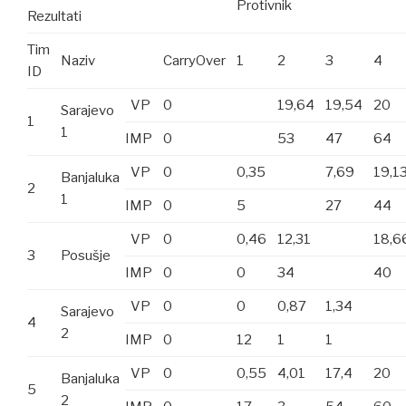
Protivnik
Rezultati
Tim
Naziv
CarryOver
1
2
3
4
ID
VP
0
19,64
19,54
20
Sarajevo
1
1
IMP
0
53
47
64
VP
0
0,35
7,69
19,1
Banjaluka
2
1
IMP
0
5
27
44
VP
0
0,46
12,31
18,6
3
Posušje
IMP
0
0
34
40
VP
0
0
0,87
1,34
Sarajevo
4
2
IMP
0
12
1
1
VP
0
0,55
4,01
17,4
20
Banjaluka
5
2