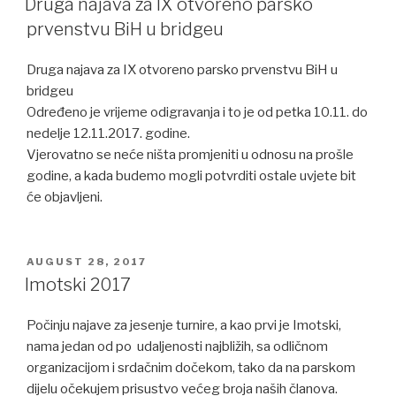
Druga najava za IX otvoreno parsko
prvenstvu BiH u bridgeu
Druga najava za IX otvoreno parsko prvenstvu BiH u
bridgeu
Određeno je vrijeme odigravanja i to je od petka 10.11. do
nedelje 12.11.2017. godine.
Vjerovatno se neće ništa promjeniti u odnosu na prošle
godine, a kada budemo mogli potvrditi ostale uvjete bit
će objavljeni.
POSTED
AUGUST 28, 2017
ON
Imotski 2017
Počinju najave za jesenje turnire, a kao prvi je Imotski,
nama jedan od po udaljenosti najbližih, sa odličnom
organizacijom i srdačnim dočekom, tako da na parskom
dijelu očekujem prisustvo većeg broja naših članova.