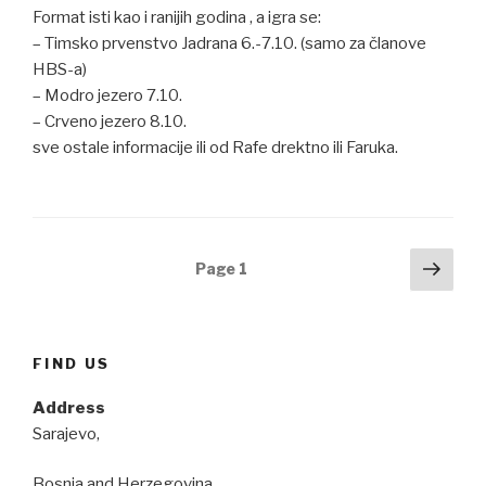
Format isti kao i ranijih godina , a igra se:
– Timsko prvenstvo Jadrana 6.-7.10. (samo za članove
HBS-a)
– Modro jezero 7.10.
– Crveno jezero 8.10.
sve ostale informacije ili od Rafe drektno ili Faruka.
Navigacija
Next
Page
1
pag
člancima
FIND US
Address
Sarajevo,
Bosnia and Herzegovina