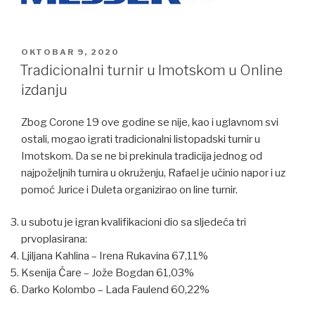
POSTED
OKTOBAR 9, 2020
ON
Tradicionalni turnir u Imotskom u Online
izdanju
Zbog Corone 19 ove godine se nije, kao i uglavnom svi
ostali, mogao igrati tradicionalni listopadski turnir u
Imotskom. Da se ne bi prekinula tradicija jednog od
najpoželjnih turnira u okruženju, Rafael je učinio napor i uz
pomoć Jurice i Duleta organizirao on line turnir.
u subotu je igran kvalifikacioni dio sa sljedeća tri
prvoplasirana:
Ljiljana Kahlina – Irena Rukavina 67,11%
Ksenija Čare – Jože Bogdan 61,03%
Darko Kolombo – Lada Faulend 60,22%