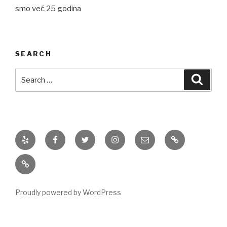
smo već 25 godina
SEARCH
Search
Searc
for:
Yelp
Facebook
Twitter
Instagram
Email
Galerija
slika
Galerija
slika
Proudly powered by WordPress