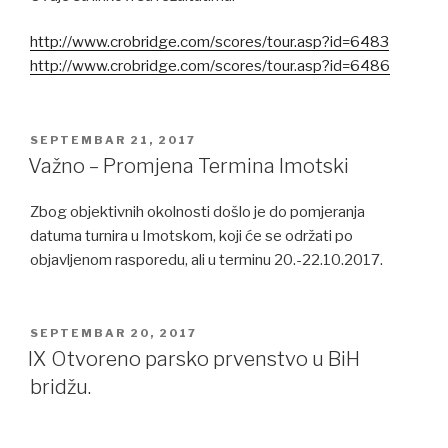
http://www.crobridge.com/scores/tour.asp?id=6483
http://www.crobridge.com/scores/tour.asp?id=6486
POSTED
SEPTEMBAR 21, 2017
ON
Važno – Promjena Termina Imotski
Zbog objektivnih okolnosti došlo je do pomjeranja
datuma turnira u Imotskom, koji će se održati po
objavljenom rasporedu, ali u terminu 20.-22.10.2017.
POSTED
SEPTEMBAR 20, 2017
ON
IX Otvoreno parsko prvenstvo u BiH
bridžu.