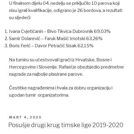
U finalnom dijelu 04. nedelju se priključilo 10 parova koji
nisu igrali kvalifikacije, odigrano je 26 bordova, a rezultati
su sljedeći:
Ivana Cvjetičanin – Đivo Tikvica Dubrovnik 69,03%
Samir Dolarević – Faruk Mašić Imotski 63,26%
Boris Ferić – Davor Petračić Sisak 62,15%
Na turniru su učestvovali igrači iz Hrvatske, Bosne i
Hercegovine i Slovenije. Rafael je obezbjedio predmetne
nagrade za najbolje plasirane parove.
Čestitke nagrađenima i hvala za dobru organizaciju i
ugodan turnir organizatorima.
POSTED
MART 4, 2020
ON
Posušje drugi krug timske lige 2019-2020