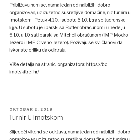
Približava nam se, nama jedan od najbližih, dobro
organizovan, uz izuzetno susretljive domaćine, niz turnira u
Imotskom. Petak 4.10. i subota 5.10. igra se Jadranska
liga. U subotu je i parski sa Butler obračunom i u nedelju
6.10. u 10 sati parski sa Mitchell obračunom (IMP Modro
Jezero i IMP Crveno Jezero). Pozivaju se svi članovi da
iskoriste priliku da odigraju.
Više detalja na stranici organizatora: https://bc-
imotskitref.hr/
POSTED
OKTOBAR 2, 2018
ON
Turnir U Imotskom
Slijedeći vikend se održava, nama jedan od najbližih, dobro
organizovan uz izuzetno susretljive domaćine, niz turnira u