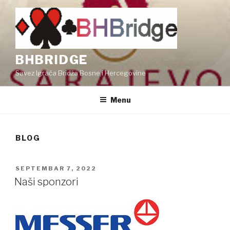
Skip
to
content
BHBRIDGE
Savez Igrača Bridža Bosne i Hercegovine
Menu
BLOG
POSTED
SEPTEMBAR 7, 2022
ON
Naši sponzori