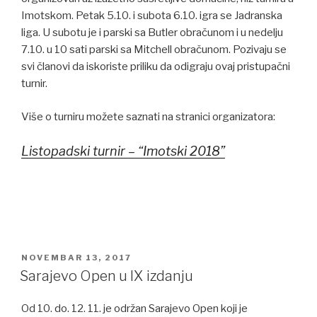
Imotskom. Petak 5.10. i subota 6.10. igra se Jadranska
liga. U subotu je i parski sa Butler obračunom i u nedelju
7.10. u 10 sati parski sa Mitchell obračunom. Pozivaju se
svi članovi da iskoriste priliku da odigraju ovaj pristupačni
turnir.
Više o turniru možete saznati na stranici organizatora:
Listopadski turnir – “Imotski 2018”
POSTED
NOVEMBAR 13, 2017
ON
Sarajevo Open u IX izdanju
Od 10. do. 12. 11. je održan Sarajevo Open koji je