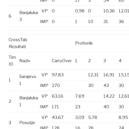
IMP
0
17
3
54
60
VP
0
0,98
0
10,36
12,0
Banjaluka
6
3
IMP
0
1
10
31
36
CrossTab
Protivnik
Rezultati
Tim
Naziv
CarryOver
1
2
3
4
ID
VP
97,83
12,31
16,91
15,1
Sarajevo
1
1
IMP
270
30
43
30
VP
63,16
7,69
14,22
12,6
Banjaluka
2
1
IMP
171
23
40
30
VP
43,67
3,09
5,78
8,95
3
Posušje
IMP
128
16
28
24