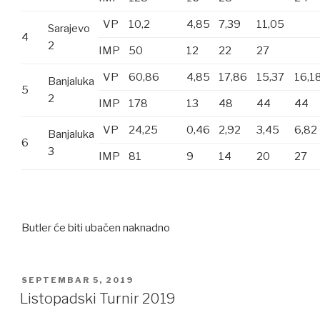
VP
10,2
4,85
7,39
11,05
Sarajevo
4
2
IMP
50
12
22
27
VP
60,86
4,85
17,86
15,37
16,1
Banjaluka
5
2
IMP
178
13
48
44
44
VP
24,25
0,46
2,92
3,45
6,82
Banjaluka
6
3
IMP
81
9
14
20
27
Butler će biti ubačen naknadno
POSTED
SEPTEMBAR 5, 2019
ON
Listopadski Turnir 2019