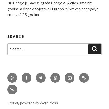
BHBridge je Savez Igrača Bridge-a. Aktivni smo niz
godina, a članovi Svjetske i Europske Krovne asocijacije
smo već 25 godina
SEARCH
Search
Searc
for:
Yelp
Facebook
Twitter
Instagram
Email
Galerija
slika
Galerija
slika
Proudly powered by WordPress