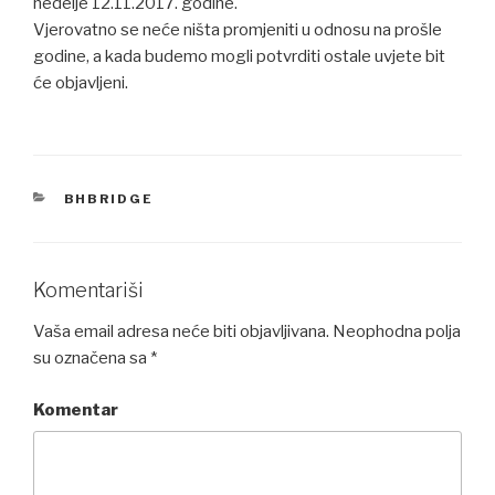
nedelje 12.11.2017. godine.
Vjerovatno se neće ništa promjeniti u odnosu na prošle
godine, a kada budemo mogli potvrditi ostale uvjete bit
će objavljeni.
CATEGORIES
BHBRIDGE
Komentariši
Vaša email adresa neće biti objavljivana.
Neophodna polja
su označena sa
*
Komentar