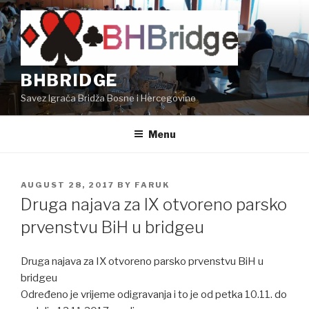
Skip
to
content
BHBRIDGE
Savez Igrača Bridža Bosne i Hercegovine
Menu
POSTED
AUGUST 28, 2017
BY
FARUK
ON
Druga najava za IX otvoreno parsko
prvenstvu BiH u bridgeu
Druga najava za IX otvoreno parsko prvenstvu BiH u
bridgeu
Određeno je vrijeme odigravanja i to je od petka 10.11. do