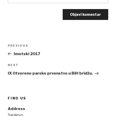
Navigacija
PREVIOUS
Previous
članaka
Post
Imotski 2017
NEXT
Next
Post
IX Otvoreno parsko prvenstvo u BiH bridžu.
FIND US
Address
Sarajevo,