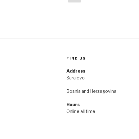
page
člancima
FIND US
Address
Sarajevo,
Bosnia and Herzegovina
Hours
Online all time