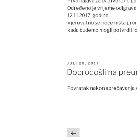
Prva najava za IX otvoreno pa
Određeno je vrijeme odigravanj
12.11.2017. godine.
Vjerovatno se neće ništa prom
kada budemo mogli potvrditi os
POSTED
JULI 20, 2017
ON
Dobrodošli na pre
Povratak nakon sprečavanja z
Navigacija
Previous