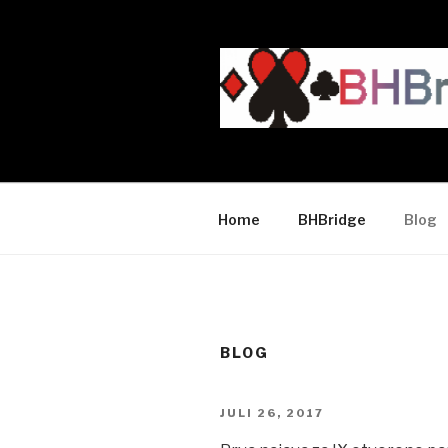
Skip
to
content
Home
BHBridge
Blog
BLOG
POSTED
JULI 26, 2017
ON