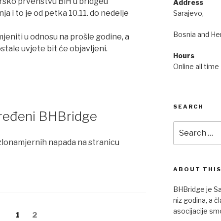
rsko prvenstvu BiH u bridgeu
Address
a i to je od petka 10.11. do nedelje
Sarajevo,
Bosnia and He
jeniti u odnosu na prošle godine, a
tale uvjete bit će objavljeni.
Hours
Online all time
SEARCH
uređeni BHBridge
Search
for:
lonamjernih napada na stranicu
ABOUT THIS
BHBridge je Sa
niz godina, a 
asocijacije sm
Page
1
Page
2